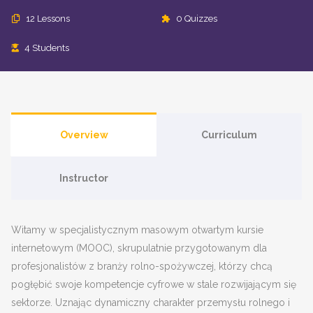
12 Lessons
0 Quizzes
4 Students
Overview
Curriculum
Instructor
Witamy w specjalistycznym masowym otwartym kursie
internetowym (MOOC), skrupulatnie przygotowanym dla
profesjonalistów z branży rolno-spożywczej, którzy chcą
pogłębić swoje kompetencje cyfrowe w stale rozwijającym się
sektorze. Uznając dynamiczny charakter przemysłu rolnego i