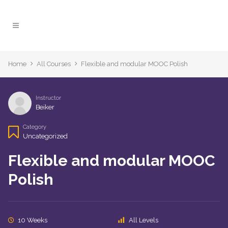
Home
All Courses
Flexible and modular MOOC Polish
Instructor
Beiker
Category
Uncategorized
Flexible and modular MOOC
Polish
10 Weeks
All Levels